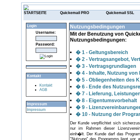
STARTSEITE
Quickemail PRO
Quickemail SSL
Login
Nutzungsbedingungen
Username:
Mit der Benutzung von Quicke
Nutzungsbedingungen:
Password:
� 1 - Geltungsbereich
� 2 - Vertragsangebot, Ver
� 3 - Vertragsgrundlagen
� 4 - Inhalte, Nutzung von
Kontakt
� 5 - Obliegenheiten des 
Kontakt
� 6 - Ende des Nutzungsr
AGB
� 7 - Lieferung, Leistunge
� 8 - Eigentumsvorbehalt
Impressum
� 9 - Lizenzvereinbarunge
Impressum
� 10 - Nutzung der Progr
Der Kunde verpflichtet sich sicherzus
nur im Rahmen dieser Lizenzverein
einh�lt. Der Kunde darf das Program
"Nutzung" des Programms liegt vor, 