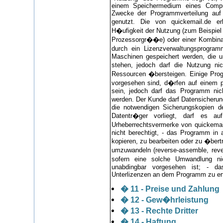
einem Speichermedium eines Compu
Zwecke der Programmverteilung auf ei
genutzt. Die von quickemail.de e
H�ufigkeit der Nutzung (zum Beispiel
Prozessorgr��e) oder einer Kombinat
durch ein Lizenzverwaltungsprogramm
Maschinen gespeichert werden, die u
stehen, jedoch darf die Nutzung ni
Ressourcen �bersteigen. Einige Pro
vorgesehen sind, d�rfen auf einem 
sein, jedoch darf das Programm nich
werden. Der Kunde darf Datensicherun
die notwendigen Sicherungskopien d
Datentr�ger vorliegt, darf es a
Urheberrechtsvermerke von quickemai
nicht berechtigt, - das Programm in 
kopieren, zu bearbeiten oder zu �ber
umzuwandeln (reverse-assemble, reve
sofern eine solche Umwandlung ni
unabdingbar vorgesehen ist; - d
Unterlizenzen an dem Programm zu ert
� 11 - Preise und Zahlung
� 12 - Gew�hrleistung
� 13 - Rechte Dritter
� 14 - Haftung