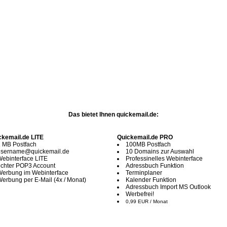
Das bietet Ihnen quickemail.de:
ckemail.de LITE
Quickemail.de PRO
 MB Postfach
100MB Postfach
sername@quickemail.de
10 Domains zur Auswahl
ebinterface LITE
Professinelles Webinterface
chter POP3 Account
Adressbuch Funktion
erbung im Webinterface
Terminplaner
erbung per E-Mail (4x / Monat)
Kalender Funktion
Adressbuch Import MS Outlook
Werbefrei!
0,99 EUR / Monat