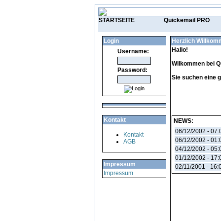
STARTSEITE
Quickemail PRO
Login
Herzlich Willkom
Hallo!
Username:
Wilkommen bei Qu
Password:
Sie suchen eine g
Kontakt
NEWS:
06/12/2002 - 07:
Kontakt
06/12/2002 - 01:
AGB
04/12/2002 - 05:
01/12/2002 - 17:
Impressum
02/11/2001 - 16:
Impressum