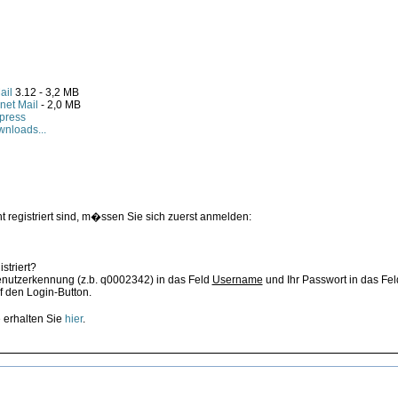
ail
3.12 - 3,2 MB
net Mail
- 2,0 MB
press
wnloads...
ht registriert sind, m�ssen Sie sich zuerst anmelden:
striert?
enutzerkennung (z.b. q0002342) in das Feld
Username
und Ihr Passwort in das Fe
f den Login-Button.
 erhalten Sie
hier
.