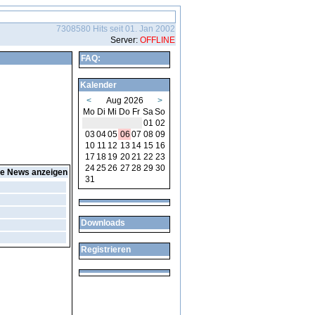
7308580 Hits seit 01. Jan 2002
Server:
OFFLINE
FAQ:
Kalender
<
Aug 2026
>
Mo
Di
Mi
Do
Fr
Sa
So
01
02
03
04
05
06
07
08
09
10
11
12
13
14
15
16
17
18
19
20
21
22
23
24
25
26
27
28
29
30
le News anzeigen
31
Downloads
Registrieren