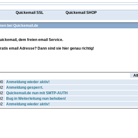
Quickemail SSL
Quickemail SHOP
men bei Quickemail.de
ickemail, dem freien email Service.
ratis email Adresse? Dann sind sie hier genau richtig!
Al
00
Anmeldung wieder aktiv!
02
Anmeldung gesperrt.
02
Quickemail.de nun mit SMTP-AUTH
02
Bug in Weiterleitung nun behoben!
02
Anmeldung wieder aktiv!