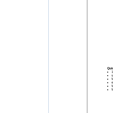
Qui
1
u
W
e
W
W